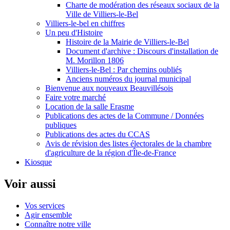
Charte de modération des réseaux sociaux de la
Ville de Villiers-le-Bel
Villiers-le-bel en chiffres
Un peu d'Histoire
Histoire de la Mairie de Villiers-le-Bel
Document d'archive : Discours d'installation de
M. Morillon 1806
Villiers-le-Bel : Par chemins oubliés
Anciens numéros du journal municipal
Bienvenue aux nouveaux Beauvillésois
Faire votre marché
Location de la salle Erasme
Publications des actes de la Commune / Données
publiques
Publications des actes du CCAS
Avis de révision des listes électorales de la chambre
d'agriculture de la région d'Île-de-France
Kiosque
Voir aussi
Vos services
Agir ensemble
Connaître notre ville