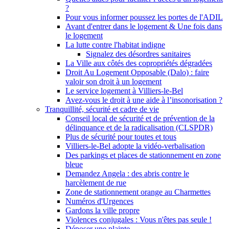
?
Pour vous informer poussez les portes de l'ADIL
Avant d'entrer dans le logement & Une fois dans
le logement
La lutte contre l'habitat indigne
Signalez des désordres sanitaires
La Ville aux côtés des copropriétés dégradées
Droit Au Logement Opposable (Dalo) : faire
valoir son droit à un logement
Le service logement à Villiers-le-Bel
Avez-vous le droit à une aide à l’insonorisation ?
Tranquillité, sécurité et cadre de vie
Conseil local de sécurité et de prévention de la
délinquance et de la radicalisation (CLSPDR)
Plus de sécurité pour toutes et tous
Villiers-le-Bel adopte la vidéo-verbalisation
Des parkings et places de stationnement en zone
bleue
Demandez Angela : des abris contre le
harcèlement de rue
Zone de stationnement orange au Charmettes
Numéros d'Urgences
Gardons la ville propre
Violences conjugales : Vous n'êtes pas seule !
Déposer une plainte