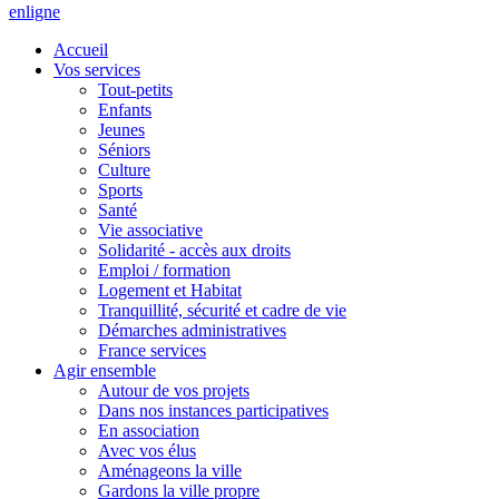
en
ligne
Accueil
Vos services
Tout-petits
Enfants
Jeunes
Séniors
Culture
Sports
Santé
Vie associative
Solidarité - accès aux droits
Emploi / formation
Logement et Habitat
Tranquillité, sécurité et cadre de vie
Démarches administratives
France services
Agir ensemble
Autour de vos projets
Dans nos instances participatives
En association
Avec vos élus
Aménageons la ville
Gardons la ville propre