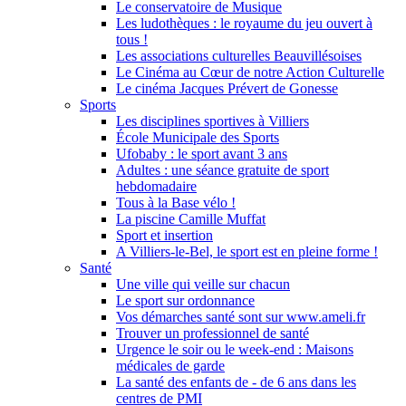
Le conservatoire de Musique
Les ludothèques : le royaume du jeu ouvert à
tous !
Les associations culturelles Beauvillésoises
Le Cinéma au Cœur de notre Action Culturelle
Le cinéma Jacques Prévert de Gonesse
Sports
Les disciplines sportives à Villiers
École Municipale des Sports
Ufobaby : le sport avant 3 ans
Adultes : une séance gratuite de sport
hebdomadaire
Tous à la Base vélo !
La piscine Camille Muffat
Sport et insertion
A Villiers-le-Bel, le sport est en pleine forme !
Santé
Une ville qui veille sur chacun
Le sport sur ordonnance
Vos démarches santé sont sur www.ameli.fr
Trouver un professionnel de santé
Urgence le soir ou le week-end : Maisons
médicales de garde
La santé des enfants de - de 6 ans dans les
centres de PMI