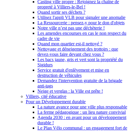
Casting ville propre : Rejoignez la chaîne de
propreté à Villiers-le-Bel !
Quand sortir ses déchets ?
Utilisez l'appli VLB pour signaler une anomalie
La Ressourcerie : pensez-y pour le don d'objets
Notre ville n’est pas une déchèterie !
Les amendes encourues en cas le non respect du
cadre de vie
Quand mon quartier est-il nettoyé ?
Nettoyage et déneigement des trottoirs : que
devez-vous faire devant chez vous ?
Les bacs jaune, gris et vert sont la propriété du
Sigidurs
Service gratuit d'enlèvement et mise en
destruction de véhicules
Demandez l'intervention gratuite de la brigade
anti-tags
Neige et verglas : la Ville est prête !
Villiers, cité éducative
Pour un Développement durable
La nature avance pour une ville plus responsable
La ferme pédagogique : un lieu nature convivial
Agenda 2030 : en avant pour un développement
durable !
Le Plan Vélo communal : un engagement fort de