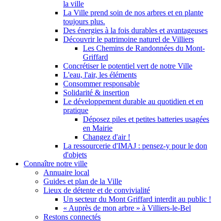
la ville
La Ville prend soin de nos arbres et en plante
toujours plus.
Des énergies à la fois durables et avantageuses
Découvrir le patrimoine naturel de Villiers
Les Chemins de Randonnées du Mont-
Griffard
Concrétiser le potentiel vert de notre Ville
L'eau, l'air, les éléments
Consommer responsable
Solidarité & insertion
Le développement durable au quotidien et en
pratique
Déposez piles et petites batteries usagées
en Mairie
Changez d'air !
La ressourcerie d'IMAJ : pensez-y pour le don
d'objets
Connaître notre ville
Annuaire local
Guides et plan de la Ville
Lieux de détente et de convivialité
Un secteur du Mont Griffard interdit au public !
« Auprès de mon arbre » à Villiers-le-Bel
Restons connectés