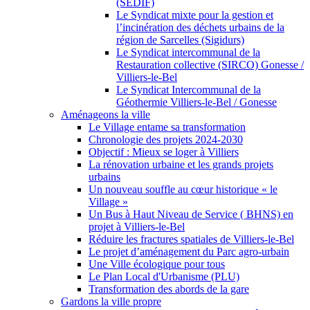
(SEDIF)
Le Syndicat mixte pour la gestion et
l’incinération des déchets urbains de la
région de Sarcelles (Sigidurs)
Le Syndicat intercommunal de la
Restauration collective (SIRCO) Gonesse /
Villiers-le-Bel
Le Syndicat Intercommunal de la
Géothermie Villiers-le-Bel / Gonesse
Aménageons la ville
Le Village entame sa transformation
Chronologie des projets 2024-2030
Objectif : Mieux se loger à Villiers
La rénovation urbaine et les grands projets
urbains
Un nouveau souffle au cœur historique « le
Village »
Un Bus à Haut Niveau de Service ( BHNS) en
projet à Villiers-le-Bel
Réduire les fractures spatiales de Villiers-le-Bel
Le projet d’aménagement du Parc agro-urbain
Une Ville écologique pour tous
Le Plan Local d'Urbanisme (PLU)
Transformation des abords de la gare
Gardons la ville propre