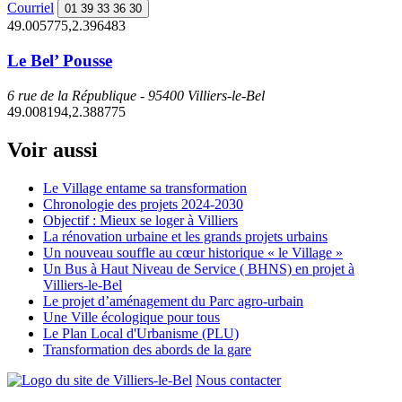
Courriel
01 39 33 36 30
49.005775,2.396483
Le Bel’ Pousse
6 rue de la République - 95400 Villiers-le-Bel
49.008194,2.388775
Voir aussi
Le Village entame sa transformation
Chronologie des projets 2024-2030
Objectif : Mieux se loger à Villiers
La rénovation urbaine et les grands projets urbains
Un nouveau souffle au cœur historique « le Village »
Un Bus à Haut Niveau de Service ( BHNS) en projet à
Villiers-le-Bel
Le projet d’aménagement du Parc agro-urbain
Une Ville écologique pour tous
Le Plan Local d'Urbanisme (PLU)
Transformation des abords de la gare
Nous contacter