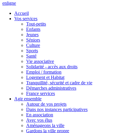
en
ligne
Accueil
Vos services
Tout-petits
Enfants
Jeunes
Séniors
Culture
Sports
Santé
Vie associative
Solidarité - accès aux droits
Emploi / formation
Logement et Habitat
Tranquillité, sécurité et cadre de vie
Démarches administratives
France services
Agir ensemble
Autour de vos projets
Dans nos instances participatives
En association
Avec vos élus
Aménageons la ville
Gardons la ville propre