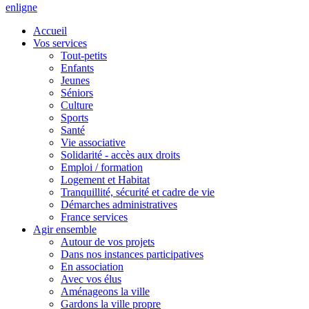
en
ligne
Accueil
Vos services
Tout-petits
Enfants
Jeunes
Séniors
Culture
Sports
Santé
Vie associative
Solidarité - accès aux droits
Emploi / formation
Logement et Habitat
Tranquillité, sécurité et cadre de vie
Démarches administratives
France services
Agir ensemble
Autour de vos projets
Dans nos instances participatives
En association
Avec vos élus
Aménageons la ville
Gardons la ville propre