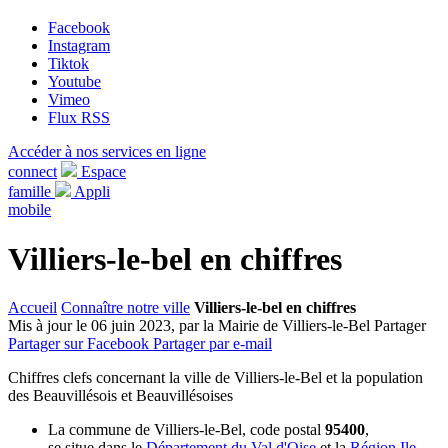
Facebook
Instagram
Tiktok
Youtube
Vimeo
Flux RSS
Accéder à nos services en ligne
connect
Espace
famille
Appli
mobile
Villiers-le-bel en chiffres
Accueil
Connaître notre ville
Villiers-le-bel en chiffres
Mis à jour le 06 juin 2023, par la Mairie de Villiers-le-Bel
Partager
Partager sur Facebook
Partager par e-mail
Chiffres clefs concernant la ville de Villiers-le-Bel et la population
des Beauvillésois et Beauvillésoises
La commune de Villiers-le-Bel, code postal
95400
,
se situe dans le
Département du Val d'Oise
et la
Région Ile-