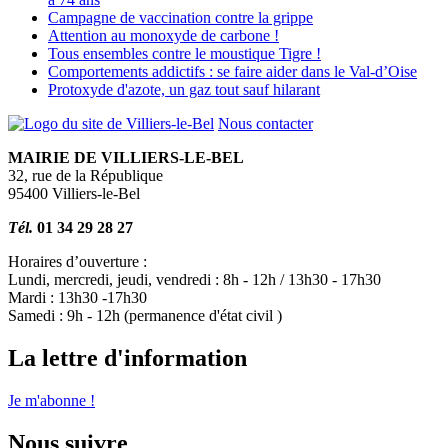
Campagne de vaccination contre la grippe
Attention au monoxyde de carbone !
Tous ensembles contre le moustique Tigre !
Comportements addictifs : se faire aider dans le Val-d’Oise
Protoxyde d'azote, un gaz tout sauf hilarant
Nous contacter
MAIRIE DE VILLIERS-LE-BEL
32, rue de la République
95400 Villiers-le-Bel
Tél.
01 34 29 28 27
Horaires d’ouverture :
Lundi, mercredi, jeudi, vendredi : 8h - 12h / 13h30 - 17h30
Mardi : 13h30 -17h30
Samedi : 9h - 12h (permanence d'état civil )
La lettre d'information
Je m'abonne !
Nous suivre