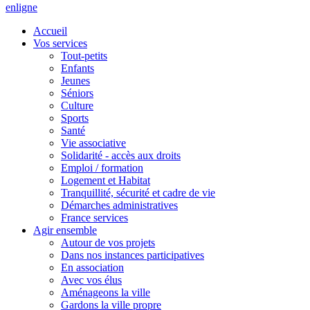
en
ligne
Accueil
Vos services
Tout-petits
Enfants
Jeunes
Séniors
Culture
Sports
Santé
Vie associative
Solidarité - accès aux droits
Emploi / formation
Logement et Habitat
Tranquillité, sécurité et cadre de vie
Démarches administratives
France services
Agir ensemble
Autour de vos projets
Dans nos instances participatives
En association
Avec vos élus
Aménageons la ville
Gardons la ville propre