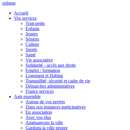
en
ligne
Accueil
Vos services
Tout-petits
Enfants
Jeunes
Séniors
Culture
Sports
Santé
Vie associative
Solidarité - accès aux droits
Emploi / formation
Logement et Habitat
Tranquillité, sécurité et cadre de vie
Démarches administratives
France services
Agir ensemble
Autour de vos projets
Dans nos instances participatives
En association
Avec vos élus
Aménageons la ville
Gardons la ville propre