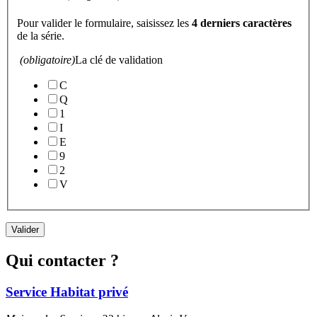
Pour valider le formulaire, saisissez les
4 derniers caractères
de la série.
(obligatoire)
La clé de validation
C
Q
1
I
E
9
2
V
Valider
Qui contacter ?
Service Habitat privé