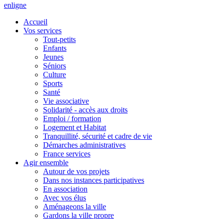
en
ligne
Accueil
Vos services
Tout-petits
Enfants
Jeunes
Séniors
Culture
Sports
Santé
Vie associative
Solidarité - accès aux droits
Emploi / formation
Logement et Habitat
Tranquillité, sécurité et cadre de vie
Démarches administratives
France services
Agir ensemble
Autour de vos projets
Dans nos instances participatives
En association
Avec vos élus
Aménageons la ville
Gardons la ville propre