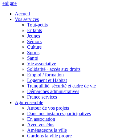
en
ligne
Accueil
Vos services
Tout-petits
Enfants
Jeunes
Séniors
Culture
Sports
Santé
Vie associative
Solidarité - accès aux droits
Emploi / formation
Logement et Habitat
Tranquillité, sécurité et cadre de vie
Démarches administratives
France services
Agir ensemble
Autour de vos projets
Dans nos instances participatives
En association
Avec vos élus
Aménageons la ville
Gardons la ville propre