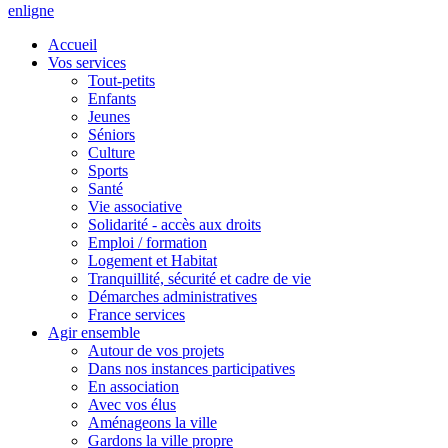
en
ligne
Accueil
Vos services
Tout-petits
Enfants
Jeunes
Séniors
Culture
Sports
Santé
Vie associative
Solidarité - accès aux droits
Emploi / formation
Logement et Habitat
Tranquillité, sécurité et cadre de vie
Démarches administratives
France services
Agir ensemble
Autour de vos projets
Dans nos instances participatives
En association
Avec vos élus
Aménageons la ville
Gardons la ville propre