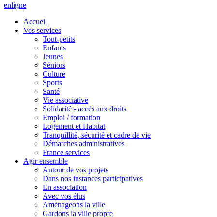
en
ligne
Accueil
Vos services
Tout-petits
Enfants
Jeunes
Séniors
Culture
Sports
Santé
Vie associative
Solidarité - accès aux droits
Emploi / formation
Logement et Habitat
Tranquillité, sécurité et cadre de vie
Démarches administratives
France services
Agir ensemble
Autour de vos projets
Dans nos instances participatives
En association
Avec vos élus
Aménageons la ville
Gardons la ville propre