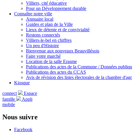
Villiers, cité éducative
Pour un Développement durable
Connaître notre ville
Annuaire local
Guides et plan de la Ville
Lieux de détente et de convivialité
Restons connectés
Villiers-le-bel en chiffres
Un peu d'Histoire
Bienvenue aux nouveaux Beauvillésois
Faire votre marché
Location de la salle Erasme
Publications des actes de la Commune / Données publiq
Publications des actes du CCAS
Avis de révision des listes électorales de la chambre d'agr
Kiosque
connect
Espace
famille
Appli
mobile
Nous suivre
Facebook