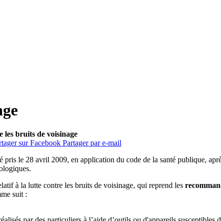
age
e les bruits de voisinage
rtager sur Facebook
Partager par e-mail
a été pris le 28 avril 2009, en application du code de la santé publique, 
ologiques.
latif à la lutte contre les bruits de voisinage, qui reprend les
recommanda
mme suit :
sés par des particuliers à l’aide d’outils ou d'appareils susceptibles de 