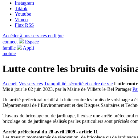
Instagram
Tiktok
Youtube
Vimeo
Flux RSS
Accéder à nos services en ligne
connect
Espace
famille
Appli
mobile
Lutte contre les bruits de voisin
Accueil
Vos services
Tranquillité, sécurité et cadre de vie
Lutte contr
Mis à jour le 02 juin 2023, par la Mairie de Villiers-le-Bel
Partager
Pa
Un arrêté préfectoral relatif à la lutte contre les bruits de voisinage 
Départemental de l’Environnement et des Risques Sanitaires et Techn
Travaux de bricolage ou de jardinage, il existe une arrêté préfectoral re
bricolage ou de jardinage réalisés par les particuliers sont précisés co
Arrêté préfectoral du 28 avril 2009 - article 11
Les travaux momentanés de rénovation, de bricolage ou de jardinage réali