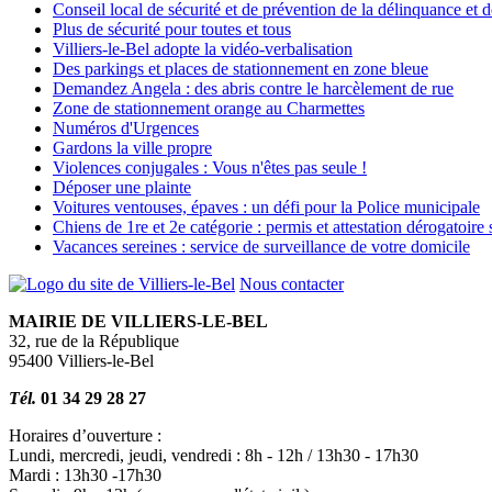
Conseil local de sécurité et de prévention de la délinquance et
Plus de sécurité pour toutes et tous
Villiers-le-Bel adopte la vidéo-verbalisation
Des parkings et places de stationnement en zone bleue
Demandez Angela : des abris contre le harcèlement de rue
Zone de stationnement orange au Charmettes
Numéros d'Urgences
Gardons la ville propre
Violences conjugales : Vous n'êtes pas seule !
Déposer une plainte
Voitures ventouses, épaves : un défi pour la Police municipale
Chiens de 1re et 2e catégorie : permis et attestation dérogatoire 
Vacances sereines : service de surveillance de votre domicile
Nous contacter
MAIRIE DE VILLIERS-LE-BEL
32, rue de la République
95400 Villiers-le-Bel
Tél.
01 34 29 28 27
Horaires d’ouverture :
Lundi, mercredi, jeudi, vendredi : 8h - 12h / 13h30 - 17h30
Mardi : 13h30 -17h30