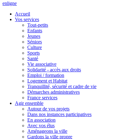
en
ligne
Accueil
Vos services
Tout-petits
Enfants
Jeunes
Séniors
Culture
Sports
Santé
Vie associative
Solidarité - accès aux droits
Emploi / formation
Logement et Habitat
Tranquillité, sécurité et cadre de vie
Démarches administratives
France services
Agir ensemble
Autour de vos projets
Dans nos instances participatives
En association
Avec vos élus
Aménageons la ville
Gardons la ville propre