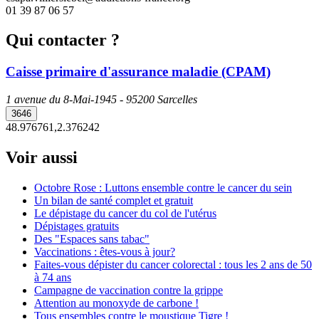
01 39 87 06 57
Qui contacter ?
Caisse primaire d'assurance maladie (CPAM)
1 avenue du 8-Mai-1945 - 95200 Sarcelles
3646
48.976761,2.376242
Voir aussi
Octobre Rose : Luttons ensemble contre le cancer du sein
Un bilan de santé complet et gratuit
Le dépistage du cancer du col de l'utérus
Dépistages gratuits
Des "Espaces sans tabac"
Vaccinations : êtes-vous à jour?
Faites-vous dépister du cancer colorectal : tous les 2 ans de 50
à 74 ans
Campagne de vaccination contre la grippe
Attention au monoxyde de carbone !
Tous ensembles contre le moustique Tigre !