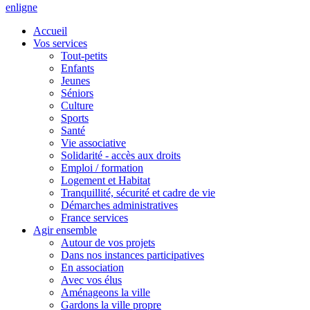
en
ligne
Accueil
Vos services
Tout-petits
Enfants
Jeunes
Séniors
Culture
Sports
Santé
Vie associative
Solidarité - accès aux droits
Emploi / formation
Logement et Habitat
Tranquillité, sécurité et cadre de vie
Démarches administratives
France services
Agir ensemble
Autour de vos projets
Dans nos instances participatives
En association
Avec vos élus
Aménageons la ville
Gardons la ville propre