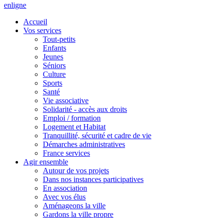
en
ligne
Accueil
Vos services
Tout-petits
Enfants
Jeunes
Séniors
Culture
Sports
Santé
Vie associative
Solidarité - accès aux droits
Emploi / formation
Logement et Habitat
Tranquillité, sécurité et cadre de vie
Démarches administratives
France services
Agir ensemble
Autour de vos projets
Dans nos instances participatives
En association
Avec vos élus
Aménageons la ville
Gardons la ville propre