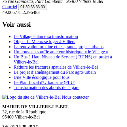
76 rue Gambetta, Parc Gambetta - 95400 Villiers-le-Bel
Courriel
01 39 33 36 30
49.005775,2.396483
Voir aussi
Le Village entame sa transformation
Objectif : Mieux se loger à Villiers
La rénovation urbaine et les grands projets urbains
Un nouveau souffle au cœur historique « le Village »
Un Bus à Haut Niveau de Service ( BHNS) en projet à
Villiers-le-Bel
Réduire les fractures spatiales de Villiers-le-Bel
Le projet d’aménagement du Parc agro-urbain
Une Ville écologique pour tous
Le Plan Local d'Urbanisme (PLU)
Transformation des abords de la gare
Nous contacter
MAIRIE DE VILLIERS-LE-BEL
32, rue de la République
95400 Villiers-le-Bel
Tél.
01 34 29 28 27