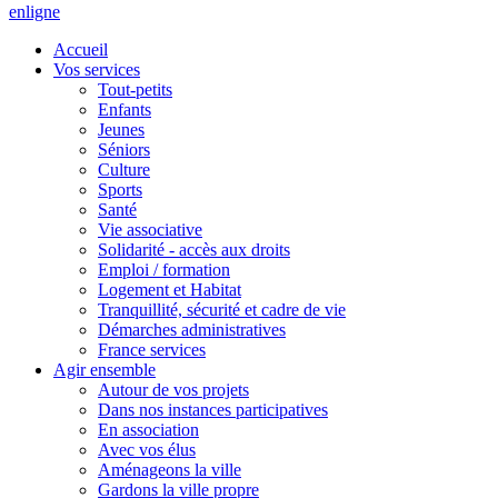
en
ligne
Accueil
Vos services
Tout-petits
Enfants
Jeunes
Séniors
Culture
Sports
Santé
Vie associative
Solidarité - accès aux droits
Emploi / formation
Logement et Habitat
Tranquillité, sécurité et cadre de vie
Démarches administratives
France services
Agir ensemble
Autour de vos projets
Dans nos instances participatives
En association
Avec vos élus
Aménageons la ville
Gardons la ville propre