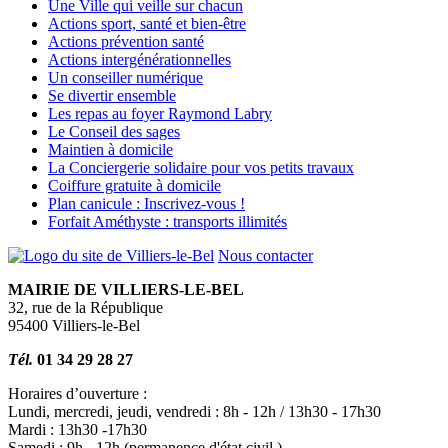
Une Ville qui veille sur chacun
Actions sport, santé et bien-être
Actions prévention santé
Actions intergénérationnelles
Un conseiller numérique
Se divertir ensemble
Les repas au foyer Raymond Labry
Le Conseil des sages
Maintien à domicile
La Conciergerie solidaire pour vos petits travaux
Coiffure gratuite à domicile
Plan canicule : Inscrivez-vous !
Forfait Améthyste : transports illimités
Nous contacter
MAIRIE DE VILLIERS-LE-BEL
32, rue de la République
95400 Villiers-le-Bel
Tél.
01 34 29 28 27
Horaires d’ouverture :
Lundi, mercredi, jeudi, vendredi : 8h - 12h / 13h30 - 17h30
Mardi : 13h30 -17h30
Samedi : 9h - 12h (permanence d'état civil )