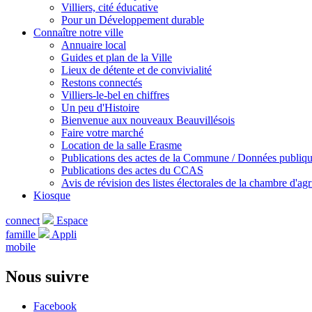
Villiers, cité éducative
Pour un Développement durable
Connaître notre ville
Annuaire local
Guides et plan de la Ville
Lieux de détente et de convivialité
Restons connectés
Villiers-le-bel en chiffres
Un peu d'Histoire
Bienvenue aux nouveaux Beauvillésois
Faire votre marché
Location de la salle Erasme
Publications des actes de la Commune / Données publiq
Publications des actes du CCAS
Avis de révision des listes électorales de la chambre d'agr
Kiosque
connect
Espace
famille
Appli
mobile
Nous suivre
Facebook