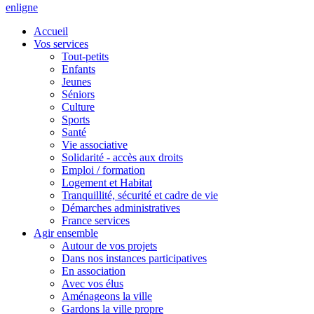
en
ligne
Accueil
Vos services
Tout-petits
Enfants
Jeunes
Séniors
Culture
Sports
Santé
Vie associative
Solidarité - accès aux droits
Emploi / formation
Logement et Habitat
Tranquillité, sécurité et cadre de vie
Démarches administratives
France services
Agir ensemble
Autour de vos projets
Dans nos instances participatives
En association
Avec vos élus
Aménageons la ville
Gardons la ville propre