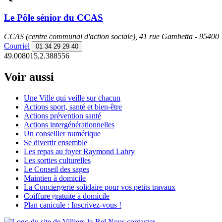
Le Pôle sénior du CCAS
CCAS (centre communal d'action sociale), 41 rue Gambetta - 95400 Vi
Courriel
01 34 29 29 40
49.008015,2.388556
Voir aussi
Une Ville qui veille sur chacun
Actions sport, santé et bien-être
Actions prévention santé
Actions intergénérationnelles
Un conseiller numérique
Se divertir ensemble
Les repas au foyer Raymond Labry
Les sorties culturelles
Le Conseil des sages
Maintien à domicile
La Conciergerie solidaire pour vos petits travaux
Coiffure gratuite à domicile
Plan canicule : Inscrivez-vous !
Nous contacter