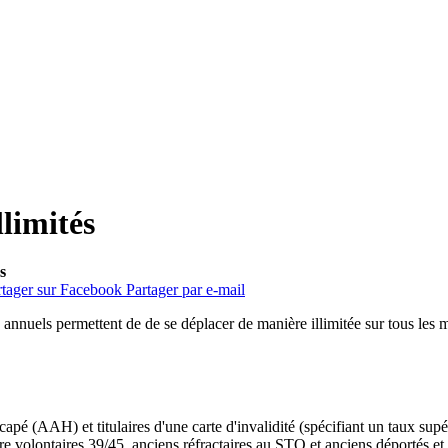
llimités
s
rtager sur Facebook
Partager par e-mail
 annuels permettent de de se déplacer de manière illimitée sur tous les mo
é (AAH) et titulaires d'une carte d'invalidité (spécifiant un taux supér
e volontaires 39/45, anciens réfractaires au STO et anciens déportés et 