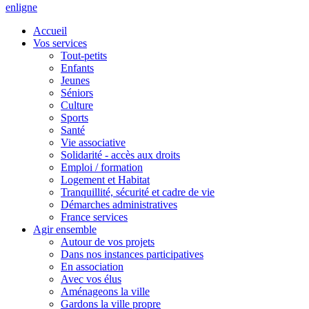
en
ligne
Accueil
Vos services
Tout-petits
Enfants
Jeunes
Séniors
Culture
Sports
Santé
Vie associative
Solidarité - accès aux droits
Emploi / formation
Logement et Habitat
Tranquillité, sécurité et cadre de vie
Démarches administratives
France services
Agir ensemble
Autour de vos projets
Dans nos instances participatives
En association
Avec vos élus
Aménageons la ville
Gardons la ville propre