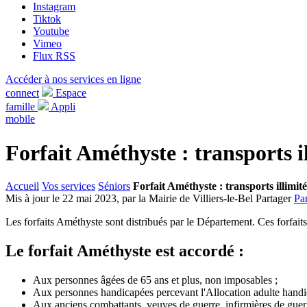
Instagram
Tiktok
Youtube
Vimeo
Flux RSS
Accéder à nos services en ligne
connect
Espace
famille
Appli
mobile
Forfait Améthyste : transports i
Accueil
Vos services
Séniors
Forfait Améthyste : transports illimité
Mis à jour le 22 mai 2023, par la Mairie de Villiers-le-Bel
Partager
Pa
Les forfaits Améthyste sont distribués par le Département. Ces forfaits
Le forfait Améthyste est accordé :
Aux personnes âgées de 65 ans et plus, non imposables ;
Aux personnes handicapées percevant l'Allocation adulte handicap
Aux anciens combattants, veuves de guerre, infirmières de guerr