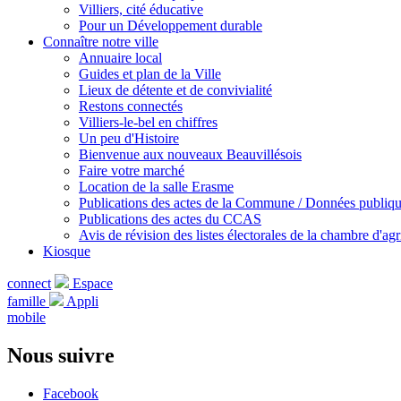
Villiers, cité éducative
Pour un Développement durable
Connaître notre ville
Annuaire local
Guides et plan de la Ville
Lieux de détente et de convivialité
Restons connectés
Villiers-le-bel en chiffres
Un peu d'Histoire
Bienvenue aux nouveaux Beauvillésois
Faire votre marché
Location de la salle Erasme
Publications des actes de la Commune / Données publiq
Publications des actes du CCAS
Avis de révision des listes électorales de la chambre d'agr
Kiosque
connect
Espace
famille
Appli
mobile
Nous suivre
Facebook