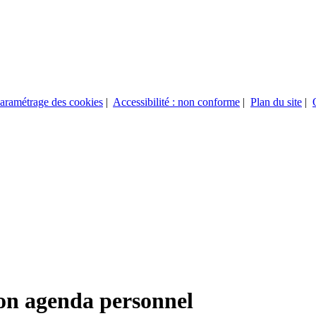
aramétrage des cookies
|
Accessibilité : non conforme
|
Plan du site
|
on agenda personnel