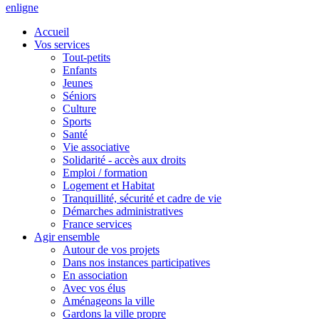
en
ligne
Accueil
Vos services
Tout-petits
Enfants
Jeunes
Séniors
Culture
Sports
Santé
Vie associative
Solidarité - accès aux droits
Emploi / formation
Logement et Habitat
Tranquillité, sécurité et cadre de vie
Démarches administratives
France services
Agir ensemble
Autour de vos projets
Dans nos instances participatives
En association
Avec vos élus
Aménageons la ville
Gardons la ville propre