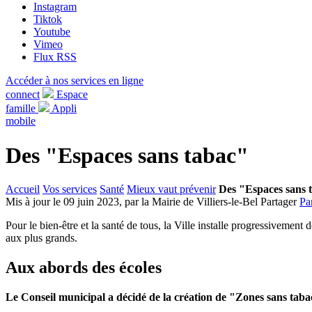
Instagram
Tiktok
Youtube
Vimeo
Flux RSS
Accéder à nos services en ligne
connect
Espace
famille
Appli
mobile
Des "Espaces sans tabac"
Accueil
Vos services
Santé
Mieux vaut prévenir
Des "Espaces sans 
Mis à jour le 09 juin 2023, par la Mairie de Villiers-le-Bel
Partager
Pa
Pour le bien-être et la santé de tous, la Ville installe progressivement 
aux plus grands.
Aux abords des écoles
Le Conseil municipal a décidé de la création de
"Zones sans taba