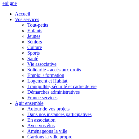
en
ligne
Accueil
Vos services
Tout-petits
Enfants
Jeunes
Séniors
Culture
Sports
Santé
Vie associative
Solidarité - accès aux droits
Emploi / formation
Logement et Habitat
Tranquillité, sécurité et cadre de vie
Démarches administratives
France services
Agir ensemble
Autour de vos projets
Dans nos instances participatives
En association
Avec vos élus
Aménageons la ville
Gardons la ville propre