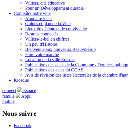
Villiers, cité éducative
Pour un Développement durable
Connaître notre ville
Annuaire local
Guides et plan de la Ville
Lieux de détente et de convivialité
Restons connectés
Villiers-le-bel en chiffres
Un peu d'Histoire
Bienvenue aux nouveaux Beauvillésois
Faire votre marché
Location de la salle Erasme
Publications des actes de la Commune / Données publiq
Publications des actes du CCAS
Avis de révision des listes électorales de la chambre d'agr
Kiosque
connect
Espace
famille
Appli
mobile
Nous suivre
Facebook