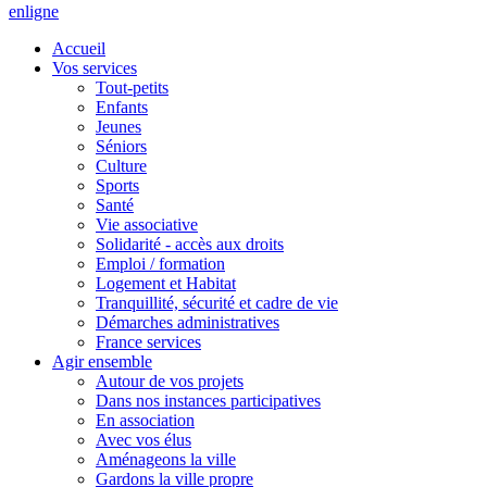
en
ligne
Accueil
Vos services
Tout-petits
Enfants
Jeunes
Séniors
Culture
Sports
Santé
Vie associative
Solidarité - accès aux droits
Emploi / formation
Logement et Habitat
Tranquillité, sécurité et cadre de vie
Démarches administratives
France services
Agir ensemble
Autour de vos projets
Dans nos instances participatives
En association
Avec vos élus
Aménageons la ville
Gardons la ville propre