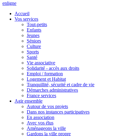
en
ligne
Accueil
Vos services
Tout-petits
Enfants
Jeunes
Séniors
Culture
Sports
Santé
Vie associative
Solidarité - accès aux droits
Emploi / formation
Logement et Habitat
Tranquillité, sécurité et cadre de vie
Démarches administratives
France services
Agir ensemble
Autour de vos projets
Dans nos instances participatives
En association
Avec vos élus
Aménageons la ville
Gardons la ville propre