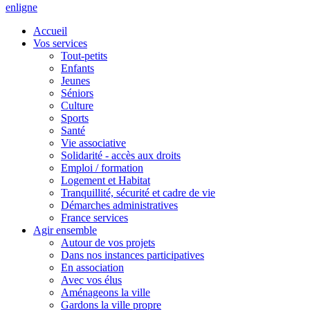
en
ligne
Accueil
Vos services
Tout-petits
Enfants
Jeunes
Séniors
Culture
Sports
Santé
Vie associative
Solidarité - accès aux droits
Emploi / formation
Logement et Habitat
Tranquillité, sécurité et cadre de vie
Démarches administratives
France services
Agir ensemble
Autour de vos projets
Dans nos instances participatives
En association
Avec vos élus
Aménageons la ville
Gardons la ville propre