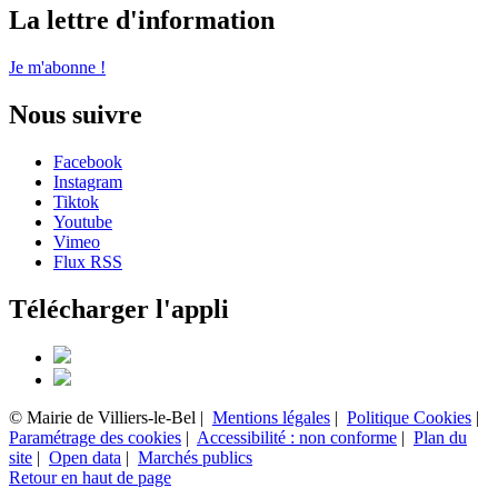
La lettre d'information
Je m'abonne !
Nous suivre
Facebook
Instagram
Tiktok
Youtube
Vimeo
Flux RSS
Télécharger l'appli
© Mairie de Villiers-le-Bel |
Mentions légales
|
Politique Cookies
|
Paramétrage des cookies
|
Accessibilité : non conforme
|
Plan du
site
|
Open data
|
Marchés publics
Retour en haut de page