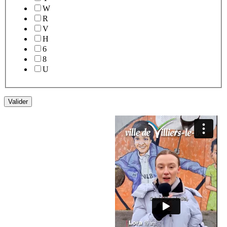
W
R
V
H
6
8
U
Valider