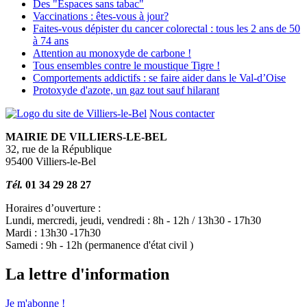
Des "Espaces sans tabac"
Vaccinations : êtes-vous à jour?
Faites-vous dépister du cancer colorectal : tous les 2 ans de 50
à 74 ans
Attention au monoxyde de carbone !
Tous ensembles contre le moustique Tigre !
Comportements addictifs : se faire aider dans le Val-d’Oise
Protoxyde d'azote, un gaz tout sauf hilarant
Nous contacter
MAIRIE DE VILLIERS-LE-BEL
32, rue de la République
95400 Villiers-le-Bel
Tél.
01 34 29 28 27
Horaires d’ouverture :
Lundi, mercredi, jeudi, vendredi : 8h - 12h / 13h30 - 17h30
Mardi : 13h30 -17h30
Samedi : 9h - 12h (permanence d'état civil )
La lettre d'information
Je m'abonne !