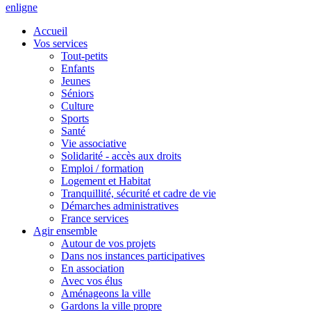
en
ligne
Accueil
Vos services
Tout-petits
Enfants
Jeunes
Séniors
Culture
Sports
Santé
Vie associative
Solidarité - accès aux droits
Emploi / formation
Logement et Habitat
Tranquillité, sécurité et cadre de vie
Démarches administratives
France services
Agir ensemble
Autour de vos projets
Dans nos instances participatives
En association
Avec vos élus
Aménageons la ville
Gardons la ville propre