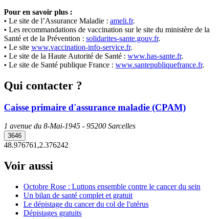
Pour en savoir plus :
• Le site de l’Assurance Maladie :
ameli.fr
.
• Les recommandations de vaccination sur le site du ministère de la
Santé et de la Prévention :
solidarites-sante.gouv.fr
.
• Le site
www.vaccination-info-service.fr
.
• Le site de la Haute Autorité de Santé :
www.has-sante.fr
.
• Le site de Santé publique France :
www.santepubliquefrance.fr
.
Qui contacter ?
Caisse primaire d'assurance maladie (CPAM)
1 avenue du 8-Mai-1945 - 95200 Sarcelles
3646
48.976761,2.376242
Voir aussi
Octobre Rose : Luttons ensemble contre le cancer du sein
Un bilan de santé complet et gratuit
Le dépistage du cancer du col de l'utérus
Dépistages gratuits