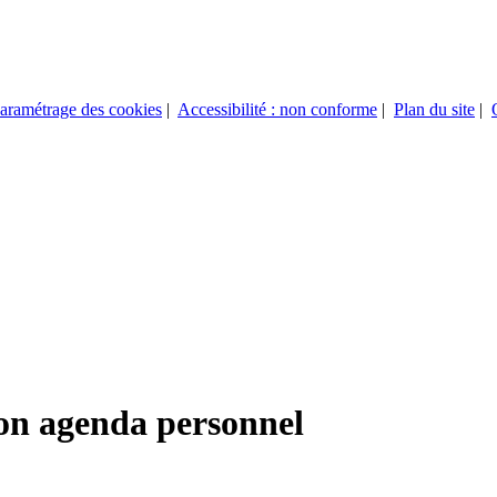
aramétrage des cookies
|
Accessibilité : non conforme
|
Plan du site
|
on agenda personnel