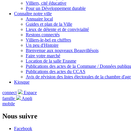
Villiers, cité éducative
Pour un Développement durable
Connaître notre ville
Annuaire local
Guides et plan de la Ville
Lieux de détente et de convivialité
Restons connectés
Villiers-le-bel en chiffres
Un peu d'Histoire
Bienvenue aux nouveaux Beauvillésois
Faire votre marché
Location de la salle Erasme
Publications des actes de la Commune / Données publiq
Publications des actes du CCAS
Avis de révision des listes électorales de la chambre d'agr
Kiosque
connect
Espace
famille
Appli
mobile
Nous suivre
Facebook