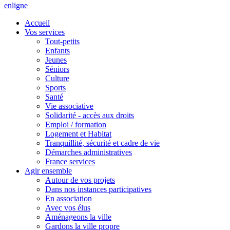
en
ligne
Accueil
Vos services
Tout-petits
Enfants
Jeunes
Séniors
Culture
Sports
Santé
Vie associative
Solidarité - accès aux droits
Emploi / formation
Logement et Habitat
Tranquillité, sécurité et cadre de vie
Démarches administratives
France services
Agir ensemble
Autour de vos projets
Dans nos instances participatives
En association
Avec vos élus
Aménageons la ville
Gardons la ville propre