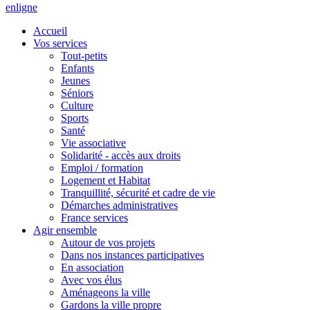
en
ligne
Accueil
Vos services
Tout-petits
Enfants
Jeunes
Séniors
Culture
Sports
Santé
Vie associative
Solidarité - accès aux droits
Emploi / formation
Logement et Habitat
Tranquillité, sécurité et cadre de vie
Démarches administratives
France services
Agir ensemble
Autour de vos projets
Dans nos instances participatives
En association
Avec vos élus
Aménageons la ville
Gardons la ville propre