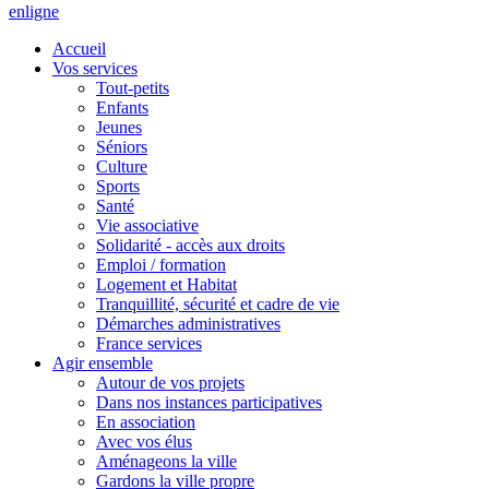
en
ligne
Accueil
Vos services
Tout-petits
Enfants
Jeunes
Séniors
Culture
Sports
Santé
Vie associative
Solidarité - accès aux droits
Emploi / formation
Logement et Habitat
Tranquillité, sécurité et cadre de vie
Démarches administratives
France services
Agir ensemble
Autour de vos projets
Dans nos instances participatives
En association
Avec vos élus
Aménageons la ville
Gardons la ville propre