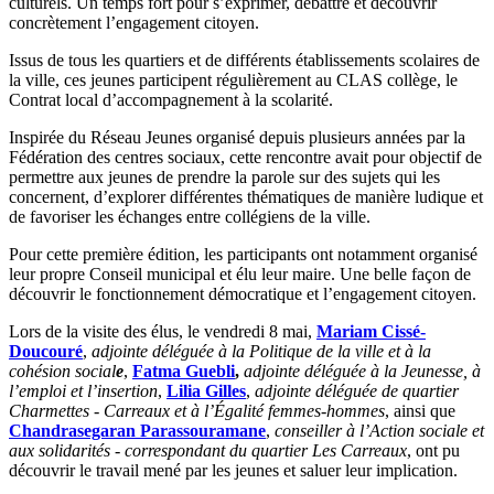
culturels. Un temps fort pour s’exprimer, débattre et découvrir
concrètement l’engagement citoyen.
Issus de tous les quartiers et de différents établissements scolaires de
la ville, ces jeunes participent régulièrement au CLAS collège, le
Contrat local d’accompagnement à la scolarité.
Inspirée du Réseau Jeunes organisé depuis plusieurs années par la
Fédération des centres sociaux, cette rencontre avait pour objectif de
permettre aux jeunes de prendre la parole sur des sujets qui les
concernent, d’explorer différentes thématiques de manière ludique et
de favoriser les échanges entre collégiens de la ville.
Pour cette première édition, les participants ont notamment organisé
leur propre Conseil municipal et élu leur maire. Une belle façon de
découvrir le fonctionnement démocratique et l’engagement citoyen.
Lors de la visite des élus, le vendredi 8 mai,
Mariam Cissé-
Doucouré
,
adjointe déléguée à la Politique de la ville et à la
cohésion social
e
,
Fatma Guebli
,
adjointe déléguée à la Jeunesse, à
l’emploi et l’insertion
,
Lilia Gilles
,
adjointe déléguée de quartier
Charmettes - Carreaux et à l’Égalité femmes-hommes
, ainsi que
Chandrasegaran Parassouramane
,
conseiller à l’Action sociale et
aux solidarités - correspondant du quartier Les Carreaux
, ont pu
découvrir le travail mené par les jeunes et saluer leur implication.