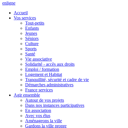
en
ligne
Accueil
Vos services
Tout-petits
Enfants
Jeunes
Séniors
Culture
Sports
Santé
Vie associative
Solidarité - accès aux droits
Emploi / formation
Logement et Habitat
Tranquillité, sécurité et cadre de vie
Démarches administratives
France services
Agir ensemble
Autour de vos projets
Dans nos instances participatives
En association
Avec vos élus
Aménageons la ville
Gardons la ville propre