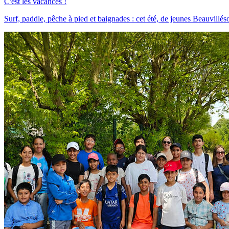
C'est les vacances !
Surf, paddle, pêche à pied et baignades : cet été, de jeunes Beauvillésoi