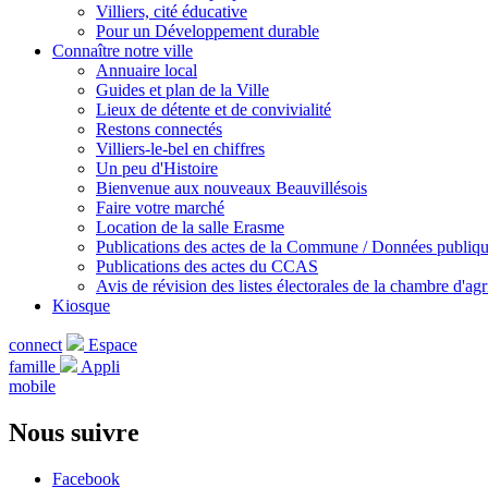
Villiers, cité éducative
Pour un Développement durable
Connaître notre ville
Annuaire local
Guides et plan de la Ville
Lieux de détente et de convivialité
Restons connectés
Villiers-le-bel en chiffres
Un peu d'Histoire
Bienvenue aux nouveaux Beauvillésois
Faire votre marché
Location de la salle Erasme
Publications des actes de la Commune / Données publiq
Publications des actes du CCAS
Avis de révision des listes électorales de la chambre d'agr
Kiosque
connect
Espace
famille
Appli
mobile
Nous suivre
Facebook