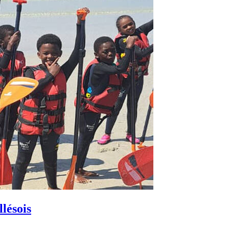
lésois