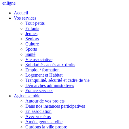
en
ligne
Accueil
Vos services
Tout-petits
Enfants
Jeunes
Séniors
Culture
Sports
Santé
Vie associative
Solidarité - accès aux droits
Emploi / formation
Logement et Habitat
Tranquillité, sécurité et cadre de vie
Démarches administratives
France services
Agir ensemble
Autour de vos projets
Dans nos instances participatives
En association
Avec vos élus
Aménageons la ville
Gardons la ville propre