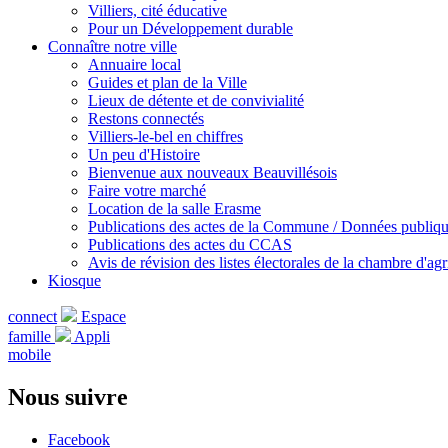
Villiers, cité éducative
Pour un Développement durable
Connaître notre ville
Annuaire local
Guides et plan de la Ville
Lieux de détente et de convivialité
Restons connectés
Villiers-le-bel en chiffres
Un peu d'Histoire
Bienvenue aux nouveaux Beauvillésois
Faire votre marché
Location de la salle Erasme
Publications des actes de la Commune / Données publiq
Publications des actes du CCAS
Avis de révision des listes électorales de la chambre d'agr
Kiosque
connect
Espace
famille
Appli
mobile
Nous suivre
Facebook