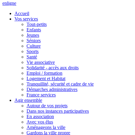
en
ligne
Accueil
Vos services
Tout-petits
Enfants
Jeunes
Séniors
Culture
Sports
Santé
Vie associative
Solidarité - accès aux droits
Emploi / formation
Logement et Habitat
Tranquillité, sécurité et cadre de vie
Démarches administratives
France services
Agir ensemble
Autour de vos projets
Dans nos instances participatives
En association
Avec vos élus
Aménageons la ville
Gardons la ville propre