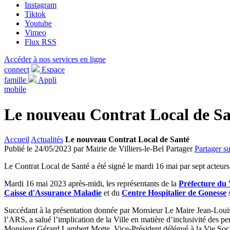
Instagram
Tiktok
Youtube
Vimeo
Flux RSS
Accéder à nos services en ligne
connect
Espace
famille
Appli
mobile
Le nouveau Contrat Local de S
Accueil
Actualités
Le nouveau Contrat Local de Santé
Publié le 24/05/2023 par Mairie de Villiers-le-Bel
Partager
Partager s
Le Contrat Local de Santé a été signé le mardi 16 mai par sept acteurs 
Mardi 16 mai 2023 après-midi, les représentants de la
Préfecture du 
Caisse d'Assurance Maladie
et du
Centre Hospitalier de Gonesse
s
Succédant à la présentation donnée par Monsieur Le Maire Jean-Louis
l’ARS, a salué l’implication de la Ville en matière d’inclusivité des p
Monsieur Gérard Lambert Motte, Vice-Président délégué à la Vie Social