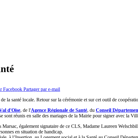
anté
ur Facebook
Partager par e-mail
de la santé locale. Retour sur la cérémonie et sur cet outil de coopérati
Val d'Oise
, de l'
Agence Régionale de Santé
, du
Conseil Département
e sont réunis en salle des mariages de la Mairie pour signer avec la Vil
 Marsac, également signataire de ce CLS, Madame Laureen Welschbillig
ersonnes en situation de handicap.
e, à l’Insertion, au Logement social et à la Santé au Conseil Départem