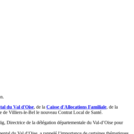
on.
al du Val d'Oise
, de la
Caisse d'Allocations Familiale
, de la
le de Villiers-le-Bel le nouveau Contrat Local de Santé.
, Directrice de la délégation départementale du Val-d’Oise pour
ental du Val d’Oise, a rappelé l’importance de certaines thématiques