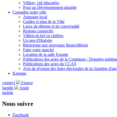
Villiers, cité éducative
Pour un Développement durable
Connaître notre ville
Annuaire local
Guides et plan de la Ville
Lieux de détente et de convivialité
Restons connectés
Villiers-le-bel en chiffres
Un peu d'Histoire
Bienvenue aux nouveaux Beauvillésois
Faire votre marché
Location de la salle Erasme
Publications des actes de la Commune / Données publiq
Publications des actes du CCAS
Avis de révision des listes électorales de la chambre d'agr
Kiosque
connect
Espace
famille
Appli
mobile
Nous suivre
Facebook