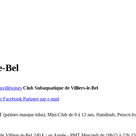
e-Bel
uvillésoises
Club Subaquatique de Villiers-le-Bel
ur Facebook
Partager par e-mail
MT (palmes masque tuba), Mini-Club de 8 à 12 ans, Handisub, Prescri-f
de Villiers-le-Bel 240 € / an Apnée - PMT Mercredi de 19h15 à 22h 1