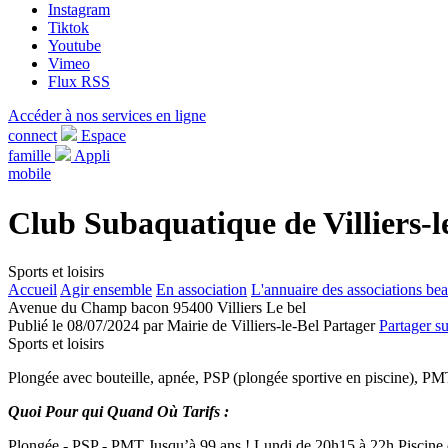
Instagram
Tiktok
Youtube
Vimeo
Flux RSS
Accéder à nos services en ligne
connect
Espace
famille
Appli
mobile
Club Subaquatique de Villiers-l
Sports et loisirs
Accueil
Agir ensemble
En association
L'annuaire des associations bea
Avenue du Champ bacon 95400 Villiers Le bel
Publié le 08/07/2024 par Mairie de Villiers-le-Bel
Partager
Partager s
Sports et loisirs
Plongée avec bouteille, apnée, PSP (plongée sportive en piscine), P
Quoi Pour qui Quand Où Tarifs :
Plongée - PSP - PMT Jusqu’à 99 ans ! Lundi de 20h15 à 22h Piscine 