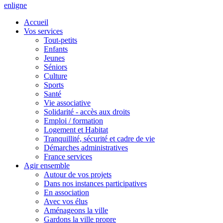
en
ligne
Accueil
Vos services
Tout-petits
Enfants
Jeunes
Séniors
Culture
Sports
Santé
Vie associative
Solidarité - accès aux droits
Emploi / formation
Logement et Habitat
Tranquillité, sécurité et cadre de vie
Démarches administratives
France services
Agir ensemble
Autour de vos projets
Dans nos instances participatives
En association
Avec vos élus
Aménageons la ville
Gardons la ville propre