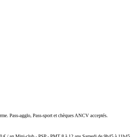
orme. Pass-agglo, Pass-sport et chèques ANCV acceptés.
50 € / an Mini-club - PSP - PMT 8 à 12 ans Samedi de 9h45 à 11h45