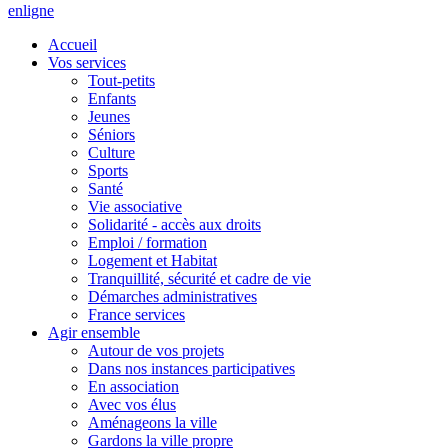
en
ligne
Accueil
Vos services
Tout-petits
Enfants
Jeunes
Séniors
Culture
Sports
Santé
Vie associative
Solidarité - accès aux droits
Emploi / formation
Logement et Habitat
Tranquillité, sécurité et cadre de vie
Démarches administratives
France services
Agir ensemble
Autour de vos projets
Dans nos instances participatives
En association
Avec vos élus
Aménageons la ville
Gardons la ville propre