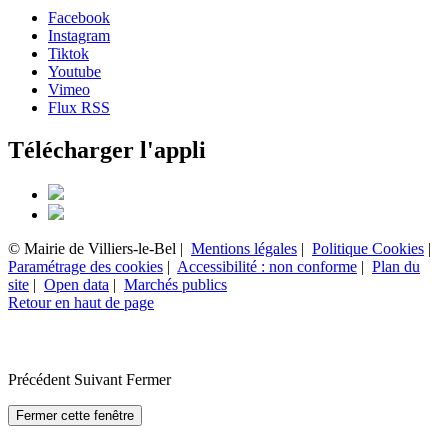
Facebook
Instagram
Tiktok
Youtube
Vimeo
Flux RSS
Télécharger l'appli
© Mairie de Villiers-le-Bel |
Mentions légales
|
Politique Cookies
|
Paramétrage des cookies
|
Accessibilité : non conforme
|
Plan du
site
|
Open data
|
Marchés publics
Retour en haut de page
Précédent
Suivant
Fermer
Fermer cette fenêtre