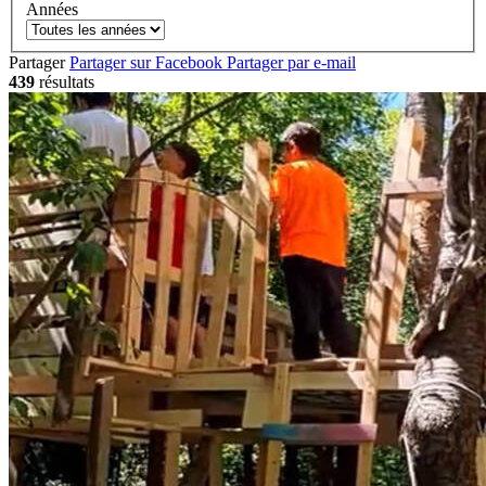
Années
Partager
Partager sur Facebook
Partager par e-mail
439
résultats