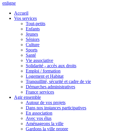
en
ligne
Accueil
Vos services
Tout-petits
Enfants
Jeunes
Séniors
Culture
Sports
Santé
Vie associative
Solidarité - accès aux droits
Emploi / formation
Logement et Habitat
Tranquillité, sécurité et cadre de vie
Démarches administratives
France services
Agir ensemble
Autour de vos projets
Dans nos instances participatives
En association
Avec vos élus
Aménageons la ville
Gardons la ville propre