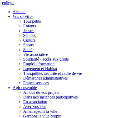
en
ligne
Accueil
Vos services
Tout-petits
Enfants
Jeunes
Séniors
Culture
Sports
Santé
Vie associative
Solidarité - accès aux droits
Emploi / formation
Logement et Habitat
Tranquillité, sécurité et cadre de vie
Démarches administratives
France services
Agir ensemble
Autour de vos projets
Dans nos instances participatives
En association
Avec vos élus
Aménageons la ville
Gardons la ville propre