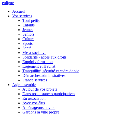
en
ligne
Accueil
Vos services
Tout-petits
Enfants
Jeunes
Séniors
Culture
Sports
Santé
Vie associative
Solidarité - accès aux droits
Emploi / formation
Logement et Habitat
Tranquillité, sécurité et cadre de vie
Démarches administratives
France services
Agir ensemble
Autour de vos projets
Dans nos instances participatives
En association
Avec vos élus
Aménageons la ville
Gardons la ville propre