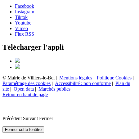
Facebook
Instagram
Tiktok
Youtube
Vimeo
Flux RSS
Télécharger l'appli
© Mairie de Villiers-le-Bel |
Mentions légales
|
Politique Cookies
|
Paramétrage des cookies
|
Accessibilité : non conforme
|
Plan du
site
|
Open data
|
Marchés publics
Retour en haut de page
Précédent
Suivant
Fermer
Fermer cette fenêtre