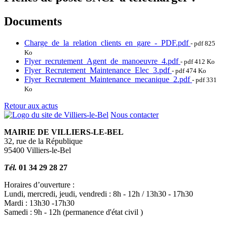
Documents
Charge_de_la_relation_clients_en_gare_-_PDF.pdf
-
pdf
825
Ko
Flyer_recrutement_Agent_de_manoeuvre_4.pdf
-
pdf
412 Ko
Flyer_Recrutement_Maintenance_Elec_3.pdf
-
pdf
474 Ko
Flyer_Recrutement_Maintenance_mecanique_2.pdf
-
pdf
331
Ko
Retour aux actus
Nous contacter
MAIRIE DE VILLIERS-LE-BEL
32, rue de la République
95400 Villiers-le-Bel
Tél.
01 34 29 28 27
Horaires d’ouverture :
Lundi, mercredi, jeudi, vendredi : 8h - 12h / 13h30 - 17h30
Mardi : 13h30 -17h30
Samedi : 9h - 12h (permanence d'état civil )