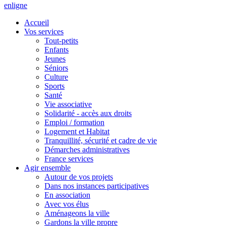
en
ligne
Accueil
Vos services
Tout-petits
Enfants
Jeunes
Séniors
Culture
Sports
Santé
Vie associative
Solidarité - accès aux droits
Emploi / formation
Logement et Habitat
Tranquillité, sécurité et cadre de vie
Démarches administratives
France services
Agir ensemble
Autour de vos projets
Dans nos instances participatives
En association
Avec vos élus
Aménageons la ville
Gardons la ville propre