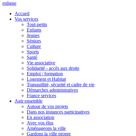
en
ligne
Accueil
Vos services
Tout-petits
Enfants
Jeunes
Séniors
Culture
Sports
Santé
Vie associative
Solidarité - accès aux droits
Emploi / formation
Logement et Habitat
Tranquillité, sécurité et cadre de vie
Démarches administratives
France services
Agir ensemble
Autour de vos projets
Dans nos instances participatives
En association
Avec vos élus
Aménageons la ville
Gardons la ville propre