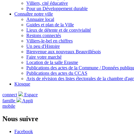
Villiers, cité éducative
Pour un Développement durable
Connaître notre ville
Annuaire local
Guides et plan de la Ville
Lieux de détente et de convivialité
Restons connectés
Villiers-le-bel en chiffres
Un peu d'Histoire
Bienvenue aux nouveaux Beauvillésois
Faire votre marché
Location de la salle Erasme
Publications des actes de la Commune / Données publiq
Publications des actes du CCAS
Avis de révision des listes électorales de la chambre d'agr
Kiosque
connect
Espace
famille
Appli
mobile
Nous suivre
Facebook