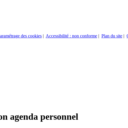
aramétrage des cookies
|
Accessibilité : non conforme
|
Plan du site
|
on agenda personnel