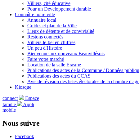
Villiers, cité éducative
Pour un Développement durable
Connaître notre ville
Annuaire local
Guides et plan de la Ville
Lieux de détente et de convivialité
Restons connectés
Villiers-le-bel en chiffres
Un peu d'Histoire
Bienvenue aux nouveaux Beauvillésois
Faire votre marché
Location de la salle Erasme
Publications des actes de la Commune / Données publiq
Publications des actes du CCAS
Avis de révision des listes électorales de la chambre d'agr
Kiosque
connect
Espace
famille
Appli
mobile
Nous suivre
Facebook