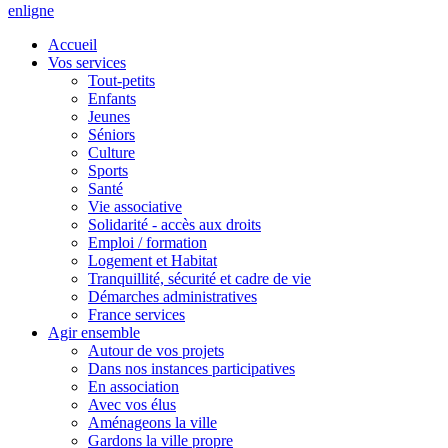
en
ligne
Accueil
Vos services
Tout-petits
Enfants
Jeunes
Séniors
Culture
Sports
Santé
Vie associative
Solidarité - accès aux droits
Emploi / formation
Logement et Habitat
Tranquillité, sécurité et cadre de vie
Démarches administratives
France services
Agir ensemble
Autour de vos projets
Dans nos instances participatives
En association
Avec vos élus
Aménageons la ville
Gardons la ville propre