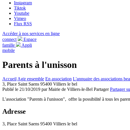
Instagram
Tiktok
Youtube
Vimeo
Flux RSS
Accéder à nos services en ligne
connect
Espace
famille
Appli
mobile
Parents à l'unisson
Accueil
Agir ensemble
En association
L'annuaire des associations bea
3, Place Saint Saens 95400 Villiers le bel
Publié le 21/10/2019 par Mairie de Villiers-le-Bel
Partager
Partager s
L'association "Parents à l'unisson", offre la possibilité à tous les pare
Adresse
3, Place Saint Saens 95400 Villiers le bel