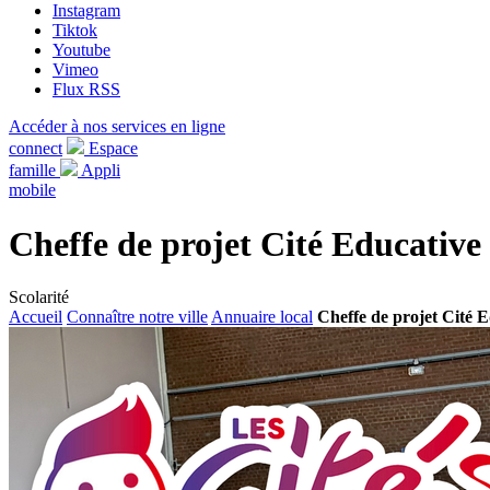
Instagram
Tiktok
Youtube
Vimeo
Flux RSS
Accéder à nos services en ligne
connect
Espace
famille
Appli
mobile
Cheffe de projet Cité Educative
Scolarité
Accueil
Connaître notre ville
Annuaire local
Cheffe de projet Cité 