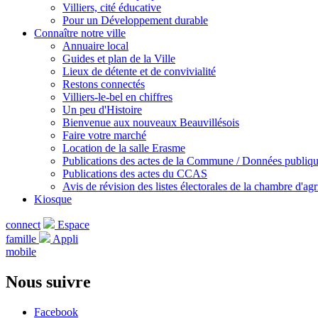
Villiers, cité éducative
Pour un Développement durable
Connaître notre ville
Annuaire local
Guides et plan de la Ville
Lieux de détente et de convivialité
Restons connectés
Villiers-le-bel en chiffres
Un peu d'Histoire
Bienvenue aux nouveaux Beauvillésois
Faire votre marché
Location de la salle Erasme
Publications des actes de la Commune / Données publiq
Publications des actes du CCAS
Avis de révision des listes électorales de la chambre d'agr
Kiosque
connect
Espace
famille
Appli
mobile
Nous suivre
Facebook