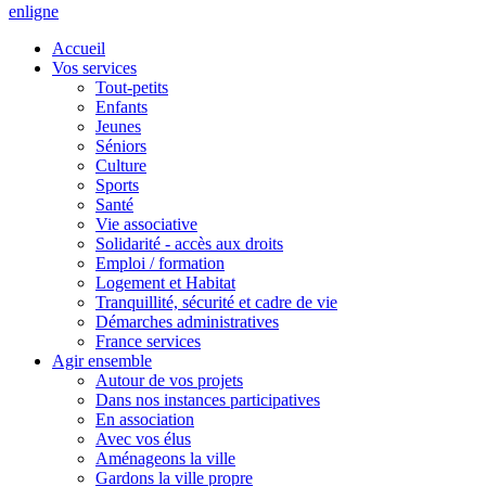
en
ligne
Accueil
Vos services
Tout-petits
Enfants
Jeunes
Séniors
Culture
Sports
Santé
Vie associative
Solidarité - accès aux droits
Emploi / formation
Logement et Habitat
Tranquillité, sécurité et cadre de vie
Démarches administratives
France services
Agir ensemble
Autour de vos projets
Dans nos instances participatives
En association
Avec vos élus
Aménageons la ville
Gardons la ville propre