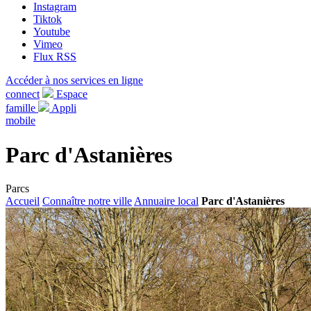
Instagram
Tiktok
Youtube
Vimeo
Flux RSS
Accéder à nos services en ligne
connect
Espace
famille
Appli
mobile
Parc d'Astanières
Parcs
Accueil
Connaître notre ville
Annuaire local
Parc d'Astanières