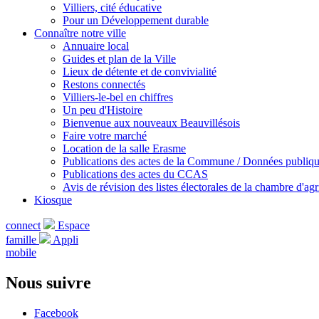
Villiers, cité éducative
Pour un Développement durable
Connaître notre ville
Annuaire local
Guides et plan de la Ville
Lieux de détente et de convivialité
Restons connectés
Villiers-le-bel en chiffres
Un peu d'Histoire
Bienvenue aux nouveaux Beauvillésois
Faire votre marché
Location de la salle Erasme
Publications des actes de la Commune / Données publiq
Publications des actes du CCAS
Avis de révision des listes électorales de la chambre d'agr
Kiosque
connect
Espace
famille
Appli
mobile
Nous suivre
Facebook