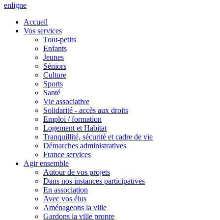
en
ligne
Accueil
Vos services
Tout-petits
Enfants
Jeunes
Séniors
Culture
Sports
Santé
Vie associative
Solidarité - accès aux droits
Emploi / formation
Logement et Habitat
Tranquillité, sécurité et cadre de vie
Démarches administratives
France services
Agir ensemble
Autour de vos projets
Dans nos instances participatives
En association
Avec vos élus
Aménageons la ville
Gardons la ville propre