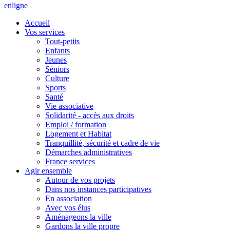
en
ligne
Accueil
Vos services
Tout-petits
Enfants
Jeunes
Séniors
Culture
Sports
Santé
Vie associative
Solidarité - accès aux droits
Emploi / formation
Logement et Habitat
Tranquillité, sécurité et cadre de vie
Démarches administratives
France services
Agir ensemble
Autour de vos projets
Dans nos instances participatives
En association
Avec vos élus
Aménageons la ville
Gardons la ville propre