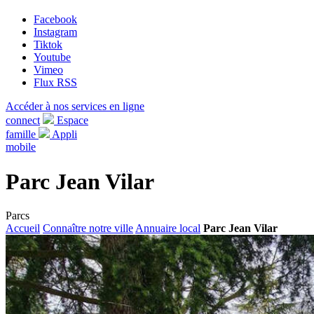
Facebook
Instagram
Tiktok
Youtube
Vimeo
Flux RSS
Accéder à nos services en ligne
connect
Espace
famille
Appli
mobile
Parc Jean Vilar
Parcs
Accueil
Connaître notre ville
Annuaire local
Parc Jean Vilar