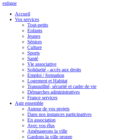
en
ligne
Accueil
Vos services
Tout-petits
Enfants
Jeunes
Séniors
Culture
Sports
Santé
Vie associative
Solidarité - accès aux droits
Emploi / formation
Logement et Habitat
Tranquillité, sécurité et cadre de vie
Démarches administratives
France services
Agir ensemble
Autour de vos projets
Dans nos instances participatives
En association
Avec vos élus
Aménageons la ville
Gardons la ville propre