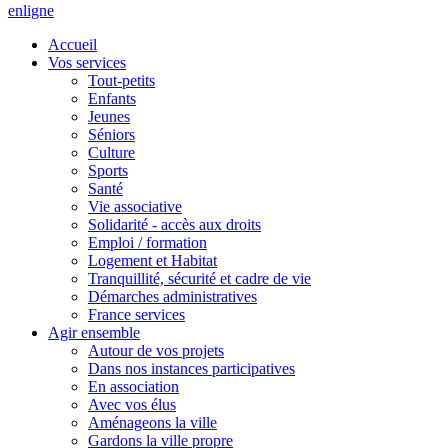
en
ligne
Accueil
Vos services
Tout-petits
Enfants
Jeunes
Séniors
Culture
Sports
Santé
Vie associative
Solidarité - accès aux droits
Emploi / formation
Logement et Habitat
Tranquillité, sécurité et cadre de vie
Démarches administratives
France services
Agir ensemble
Autour de vos projets
Dans nos instances participatives
En association
Avec vos élus
Aménageons la ville
Gardons la ville propre