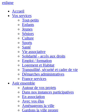
en
ligne
Accueil
Vos services
Tout-petits
Enfants
Jeunes
Séniors
Culture
Sports
Santé
Vie associative
Solidarité - accès aux droits
Emploi / formation
Logement et Habitat
Tranquillité, sécurité et cadre de vie
Démarches administratives
France services
Agir ensemble
Autour de vos projets
Dans nos instances participatives
En association
Avec vos élus
Aménageons la ville
Gardons la ville propre