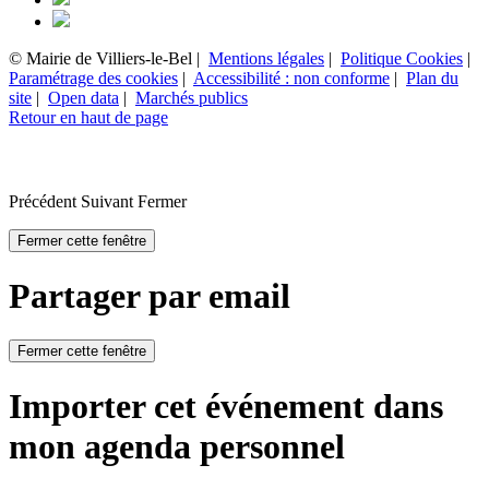
© Mairie de Villiers-le-Bel |
Mentions légales
|
Politique Cookies
|
Paramétrage des cookies
|
Accessibilité : non conforme
|
Plan du
site
|
Open data
|
Marchés publics
Retour en haut de page
Précédent
Suivant
Fermer
Fermer cette fenêtre
Partager par email
Fermer cette fenêtre
Importer cet événement dans
mon agenda personnel