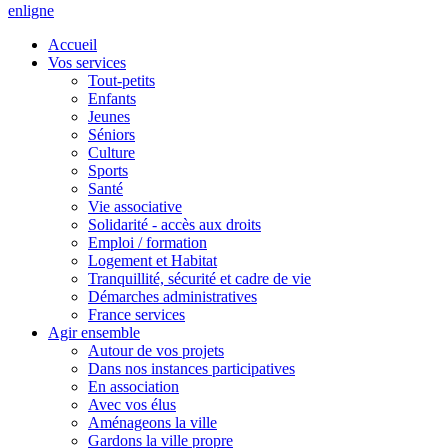
en
ligne
Accueil
Vos services
Tout-petits
Enfants
Jeunes
Séniors
Culture
Sports
Santé
Vie associative
Solidarité - accès aux droits
Emploi / formation
Logement et Habitat
Tranquillité, sécurité et cadre de vie
Démarches administratives
France services
Agir ensemble
Autour de vos projets
Dans nos instances participatives
En association
Avec vos élus
Aménageons la ville
Gardons la ville propre