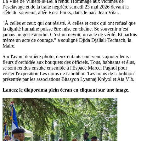
La Ville de Villiers-le-Bel a rendu Hommage aux victimes de
l’esclavage et de la traite négrière samedi 23 mai 2026 devant la
stèle du souvenir, allée Rosa Parks, dans le parc Jean Vilar.
"À celles et ceux qui ont résisté. À celles et ceux qui ont refusé que
la dignité humaine puisse être mise en chaîne. Se souvenir n’est
jamais un geste anodin. C’est un devoir, un acte de vérité. Et parfois
même un acte de courage." a souligné Djida Djallali-Techtach, la
Maire.
Sur l'avant dernière photo, deux enfants sont venus ajouter leurs
fleurs d'orchidée aux bouquets des officiels. Tous, habitants et élus,
se sont rendus ensuite ensemble à l'Espace Marcel Pagnol pour
visiter l'exposition Les noms de l'abolition 'Les noms de l'abolition'
présentée par les associations Bitasyon Lyannaj Kréyol et Aia Vlb.
Lancez le diaporama plein écran en cliquant sur une image.