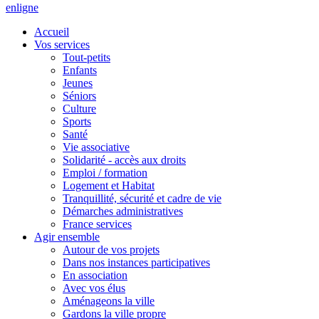
en
ligne
Accueil
Vos services
Tout-petits
Enfants
Jeunes
Séniors
Culture
Sports
Santé
Vie associative
Solidarité - accès aux droits
Emploi / formation
Logement et Habitat
Tranquillité, sécurité et cadre de vie
Démarches administratives
France services
Agir ensemble
Autour de vos projets
Dans nos instances participatives
En association
Avec vos élus
Aménageons la ville
Gardons la ville propre