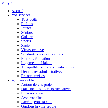
en
ligne
Accueil
Vos services
Tout-petits
Enfants
Jeunes
Séniors
Culture
Sports
Santé
Vie associative
Solidarité - accès aux droits
Emploi / formation
Logement et Habitat
Tranquillité, sécurité et cadre de vie
Démarches administratives
France services
Agir ensemble
Autour de vos projets
Dans nos instances participatives
En association
Avec vos élus
Aménageons la ville
Gardons la ville propre