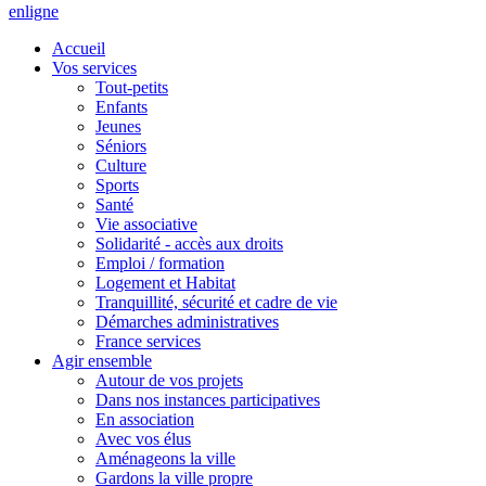
en
ligne
Accueil
Vos services
Tout-petits
Enfants
Jeunes
Séniors
Culture
Sports
Santé
Vie associative
Solidarité - accès aux droits
Emploi / formation
Logement et Habitat
Tranquillité, sécurité et cadre de vie
Démarches administratives
France services
Agir ensemble
Autour de vos projets
Dans nos instances participatives
En association
Avec vos élus
Aménageons la ville
Gardons la ville propre