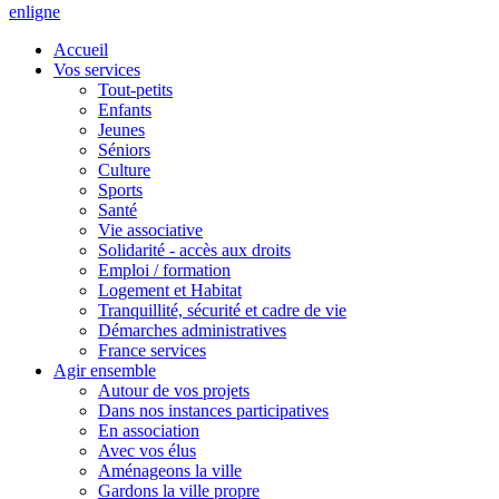
en
ligne
Accueil
Vos services
Tout-petits
Enfants
Jeunes
Séniors
Culture
Sports
Santé
Vie associative
Solidarité - accès aux droits
Emploi / formation
Logement et Habitat
Tranquillité, sécurité et cadre de vie
Démarches administratives
France services
Agir ensemble
Autour de vos projets
Dans nos instances participatives
En association
Avec vos élus
Aménageons la ville
Gardons la ville propre