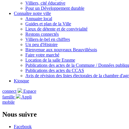
Villiers, cité éducative
Pour un Développement durable
Connaître notre ville
Annuaire local
Guides et plan de la Ville
Lieux de détente et de convivialité
Restons connectés
Villiers-le-bel en chiffres
Un peu d'Histoire
Bienvenue aux nouveaux Beauvillésois
Faire votre marché
Location de la salle Erasme
Publications des actes de la Commune / Données publiq
Publications des actes du CCAS
Avis de révision des listes électorales de la chambre d'agr
Kiosque
connect
Espace
famille
Appli
mobile
Nous suivre
Facebook