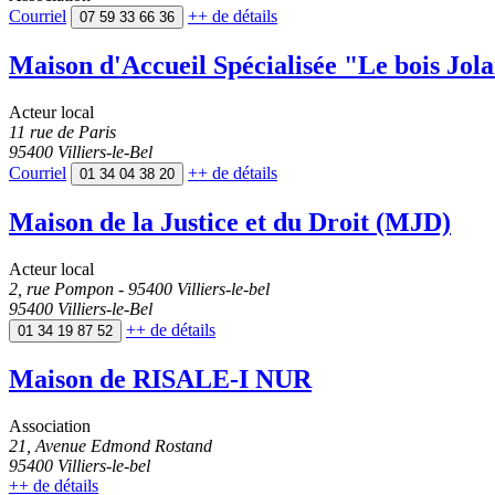
Courriel
++
de détails
07 59 33 66 36
Maison d'Accueil Spécialisée "Le bois Jol
Acteur local
11 rue de Paris
95400 Villiers-le-Bel
Courriel
++
de détails
01 34 04 38 20
Maison de la Justice et du Droit (MJD)
Acteur local
2, rue Pompon - 95400 Villiers-le-bel
95400 Villiers-le-Bel
++
de détails
01 34 19 87 52
Maison de RISALE-I NUR
Association
21, Avenue Edmond Rostand
95400 Villiers-le-bel
++
de détails