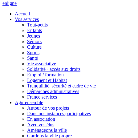
en
ligne
Accueil
Vos services
Tout-petits
Enfants
Jeunes
Séniors
Culture
Sports
Santé
Vie associative
Solidarité - accès aux droits
Emploi / formation
Logement et Habitat
Tranquillité, sécurité et cadre de vie
Démarches administratives
France services
Agir ensemble
Autour de vos projets
Dans nos instances participatives
En association
Avec vos élus
Aménageons la ville
Gardons la ville propre