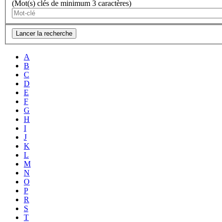
(Mot(s) clés de minimum 3 caractères)
Lancer la recherche
A
B
C
D
E
F
G
H
I
J
K
L
M
N
O
P
R
S
T