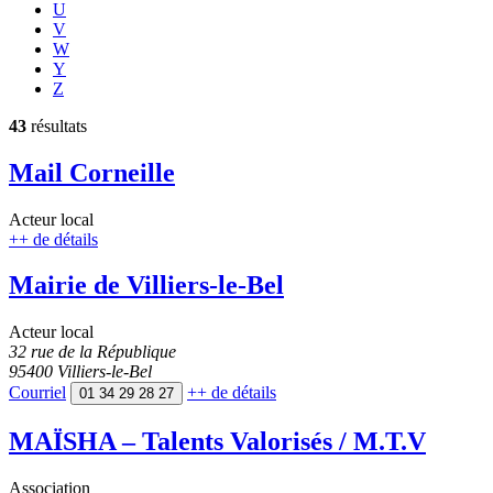
U
V
W
Y
Z
43
résultats
Mail Corneille
Acteur local
++
de détails
Mairie de Villiers-le-Bel
Acteur local
32 rue de la République
95400 Villiers-le-Bel
Courriel
++
de détails
01 34 29 28 27
MAÏSHA – Talents Valorisés / M.T.V
Association