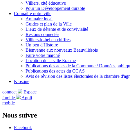
Villiers, cité éducative
Pour un Développement durable
Connaître notre ville
Annuaire local
Guides et plan de la Ville
Lieux de détente et de convivialité
Restons connectés
Villiers-le-bel en chiffres
Un peu d'Histoire
Bienvenue aux nouveaux Beauvillésois
Faire votre marché
Location de la salle Erasme
Publications des actes de la Commune / Données publiq
Publications des actes du CCAS
Avis de révision des listes électorales de la chambre d'agr
Kiosque
connect
Espace
famille
Appli
mobile
Nous suivre
Facebook