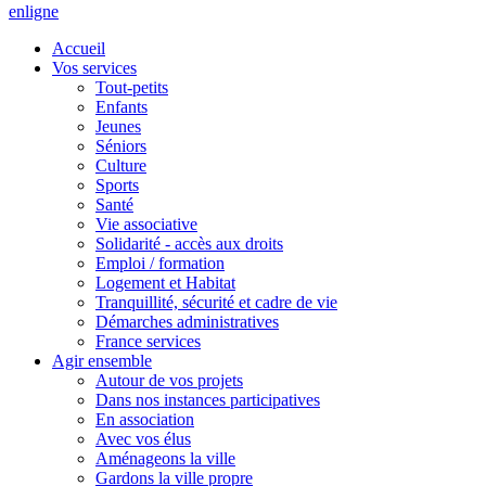
en
ligne
Accueil
Vos services
Tout-petits
Enfants
Jeunes
Séniors
Culture
Sports
Santé
Vie associative
Solidarité - accès aux droits
Emploi / formation
Logement et Habitat
Tranquillité, sécurité et cadre de vie
Démarches administratives
France services
Agir ensemble
Autour de vos projets
Dans nos instances participatives
En association
Avec vos élus
Aménageons la ville
Gardons la ville propre