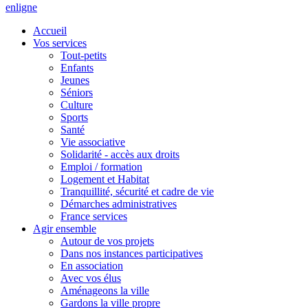
en
ligne
Accueil
Vos services
Tout-petits
Enfants
Jeunes
Séniors
Culture
Sports
Santé
Vie associative
Solidarité - accès aux droits
Emploi / formation
Logement et Habitat
Tranquillité, sécurité et cadre de vie
Démarches administratives
France services
Agir ensemble
Autour de vos projets
Dans nos instances participatives
En association
Avec vos élus
Aménageons la ville
Gardons la ville propre